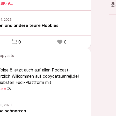
osBKF9…
n und andere teure Hobbies
0
0
opycats
olge 8 jetzt auch auf allen Podcast-
zlich Willkommen auf copycats.anreji.de!
 liebsten Fedi-Plattform mit
:3
.de
so schnorren