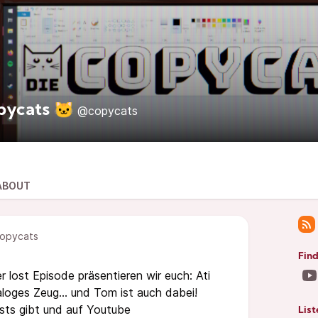
pycats 🐱
@copycats
ABOUT
opycats
Find
 lost Episode präsentieren wir euch: Ati
oges Zeug... und Tom ist auch dabei!
sts gibt und auf Youtube
List