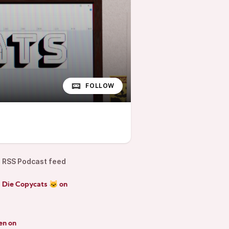
FOLLOW
RSS Podcast feed
 Die Copycats 🐱 on
en on