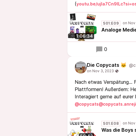
(
youtu.be/ujla7Cn9ILc?si=
S01:E09
Analoge Medie
1:06:34
0
Die Copycats 🐱
@c
Nach etwas Verspätung... F
Plattformen! Außerdem: Her
Interagiert gerne auf eurer
@copycats@copycats.anreji
S01:E08
Was die Boys 