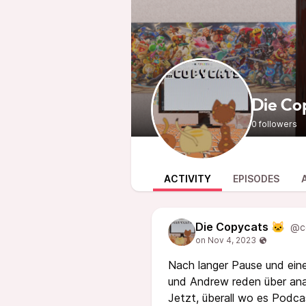
Die Co
0 followers
ACTIVITY
EPISODES
Die Copycats 🐱
@c
Nach langer Pause und einer
und Andrew reden über anal
Jetzt, überall wo es Podca