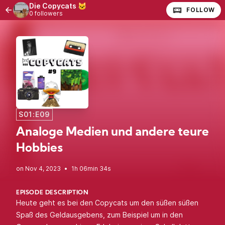
Die Copycats 🐱
FOLLOW
0 followers
S01:E09
Analoge Medien und andere teure
Hobbies
•
1h 06min 34s
EPISODE DESCRIPTION
Heute geht es bei den Copycats um den süßen süßen
Spaß des Geldausgebens, zum Beispiel um in den