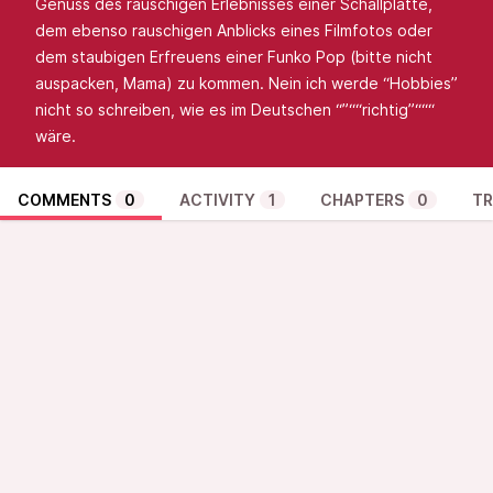
Genuss des rauschigen Erlebnisses einer Schallplatte,
dem ebenso rauschigen Anblicks eines Filmfotos oder
dem staubigen Erfreuens einer Funko Pop (bitte nicht
auspacken, Mama) zu kommen. Nein ich werde “Hobbies”
nicht so schreiben, wie es im Deutschen “”““richtig”“““
wäre.
COMMENTS
0
ACTIVITY
1
CHAPTERS
0
TR