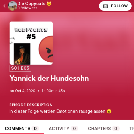
Die Copycats 🐱
FOLLOW
0 followers
S01:E05
Yannick der Hundesohn
•
1h 00min 45s
EPISODE DESCRIPTION
In dieser Folge werden Emotionen rausgelassen
😠
COMMENTS
0
ACTIVITY
0
CHAPTERS
0
T