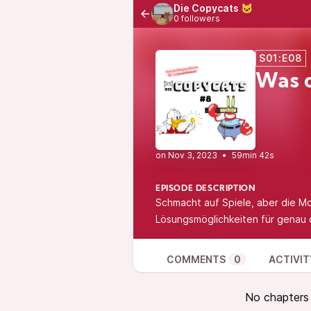
Die Copycats 🐱
0 followers
S01:E08
Was d
•
59min 42s
EPISODE DESCRIPTION
Schmacht auf Spiele, aber die M
Lösungsmöglichkeiten für genau 
COMMENTS
0
ACTIVIT
No chapters a