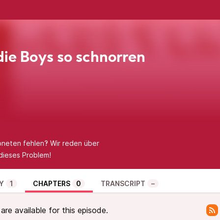
ie Boys so schnorren
oneten fehlen‽ Wir reden über
dieses Problem!
Y
1
CHAPTERS
0
TRANSCRIPT
–
re available for this episode.