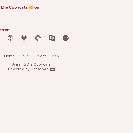
 Die Copycats 🐱 on
en on
Home
Links
Credits
Map
Anreji & Die Copycats
Powered by
Castopod